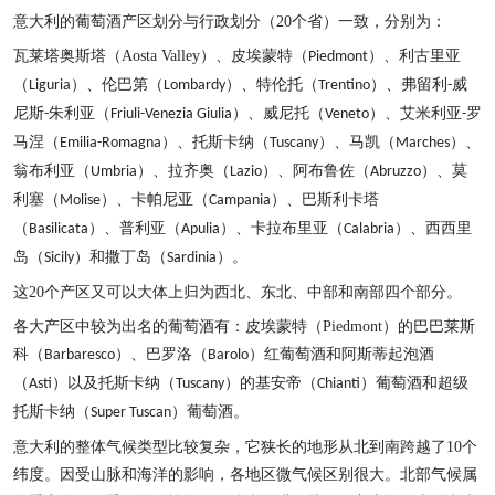
意大利的葡萄酒产区划分与行政划分（
20
个省）一致，分别为：
瓦莱塔奥斯塔（
Aosta Valley
）、皮埃蒙特（
）、利古里亚
Piedmont
（
）、伦巴第（
）、特伦托（
）、弗留利
威
Liguria
Lombardy
Trentino
-
尼斯
朱利亚（
）、威尼托（
）、艾米利亚
罗
-
Friuli-Venezia Giulia
Veneto
-
马涅（
）、托斯卡纳（
）、马凯（
）、
Emilia-Romagna
Tuscany
Marches
翁布利亚（
）、拉齐奥（
）、阿布鲁佐（
）、莫
Umbria
Lazio
Abruzzo
利塞（
）、卡帕尼亚（
）、巴斯利卡塔
Molise
Campania
（
）、普利亚（
）、卡拉布里亚（
）、西西里
Basilicata
Apulia
Calabria
岛（
）和撒丁岛（
）。
Sicily
Sardinia
这
20
个产区又可以大体上归为西北、东北、中部和南部四个部分。
各大产区中较为出名的葡萄酒有：皮埃蒙特（
Piedmont
）的巴巴莱斯
科（
）、巴罗洛（
）红葡萄酒和阿斯蒂起泡酒
Barbaresco
Barolo
（
）以及托斯卡纳（
）的基安帝（
）葡萄酒和超级
Asti
Tuscany
Chianti
托斯卡纳（
）葡萄酒。
Super Tuscan
意大利的整体气候类型比较复杂，它狭长的地形从北到南跨越了
10
个
纬度。因受山脉和海洋的影响，各地区微气候区别很大。北部气候属