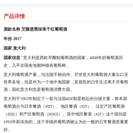
产品详情
酒款名称
艾隆堡黑珍珠干红葡萄酒
年份
2017
国家
意大利
国家信息
"
意大利是西欧早酿制葡萄酒的国家，
年的葡萄酒历
4000
史，几乎全国各地都种植有葡萄树。
意大利葡萄酒产量，与法国不相伯仲。尽管意大利葡萄酒大量出口至
世界各地，但是作为一个地中海国家，其居民的日常生活离不开葡萄
酒，因此意大利也是葡萄酒消费大国。
意大利于
1963
年制定了一套与法国
制度相近的分级方案，将本国
AOC
葡萄酒分为日常餐酒（
）、地区餐酒（
）、法定产区葡萄酒
VDT
IGT
（
）和产区葡萄酒（
）。其中地区餐酒（
）这个级别是
DOC
DOCG
IGT
年新添加的，这个等级的葡萄酒被认为比一般的日常餐酒质量要
1992
好。