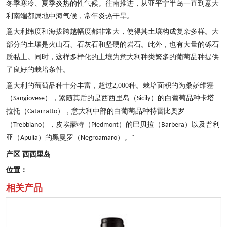
冬季寒冷、夏季炎热的性气候。往南推进，从亚平宁半岛一直到意大
利南端都属地中海气候，常年炎热干旱。
意大利纬度和海拔跨越幅度都非常大，使得其土壤构成复杂多样。大
部分的土壤是火山石、石灰石和坚硬的岩石。此外，也有大量的砾石
质黏土。同时，这样多样化的土壤为意大利种类繁多的葡萄品种提供
了良好的栽培条件。
意大利的葡萄品种十分丰富，超过
2,000
种。栽培面积的为桑娇维塞
（
），紧随其后的是西西里岛（
）的白葡萄品种卡塔
Sangiovese
Sicily
拉托（
），意大利中部的白葡萄品种特雷比奥罗
Catarratto
（
），皮埃蒙特（
）的巴贝拉（
）以及普利
Trebbiano
Piedmont
Barbera
亚（
）的黑曼罗（
）。
Apulia
Negroamaro
"
产区
西西里岛
位置：
相关产品