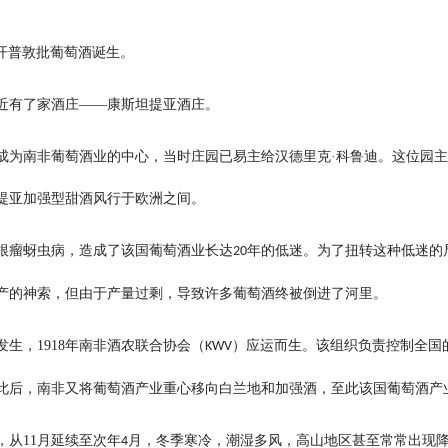
开普敦批葡萄酒诞生。
近有了家酒庄——康斯坦提亚酒庄。
成为南非葡萄酒业的中心，当时庄园已易主给汉德里克·科鲁迪。这位园
提亚加强型甜酒风行于欧洲之间。
根瘤蚜虫病，造成了该国葡萄酒业长达
年的低迷。为了扭转这种低迷的
20
产的神索，但由于产量过剩，导致许多葡萄酒终被倒进了河里。
发生，
1918
年南非酒农联合协会（
）应运而生。该组织负责控制全国
KWV
此后，南非又将葡萄酒产业重心移向白兰地和加强酒，至此该国葡萄酒产
，从
11
月延续至次年
月，冬季寒冷，潮湿多风，高山地区甚至常常出现
4