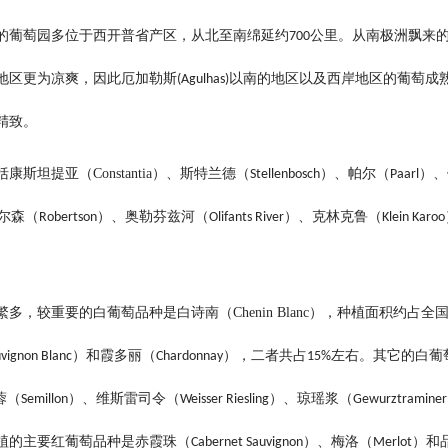
的葡萄园多位于西开普省产区，从北至南绵延约
公里。从南极洲飘来
700
地区更为凉爽，因此厄加勒斯
以南的地区以及西岸地区的葡萄成
(Agulhas)
精致。
括康斯坦提亚（
Constantia
）、斯特兰德（
）、帕尔（
）、
Stellenbosch
Paarl
尔森（
）、奥勒芬兹河（
）、克林克鲁（
Robertson
Olifants River
Klein Karoo
繁多，较重要的白葡萄品种是白诗南（
Chenin Blanc
），种植面积约占全
）和霞多丽（
），二者共占
左右。其它的白葡
vignon Blanc
Chardonnay
15%
蓉（
）、维斯雷司令（
）、琼瑶浆（
Semillon
Weisser Riesling
Gewurztraminer
植的主要红葡萄品种是赤霞珠（
）、梅洛（
）和
Cabernet Sauvignon
Merlot