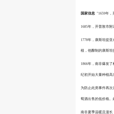
国家信息
"1659
年，
1685
年，开普敦市附
1778
年，康斯坦提亚
植，他酿制的康斯坦
1866
年，南非爆发了
纪初开始大量种植高
为防止此类事件再次
萄酒出售的低价格。
南非夏季温暖且漫长