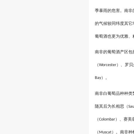
季暴雨的危害。南非
的气候较同纬度其它
葡萄酒也更为优雅、
南非的葡萄酒产区包
（
）、罗贝
Worcester
）。
Bay
南非白葡萄品种种类
随其后为长相思（
Sau
（
）、赛美
Colombar
（
）。南非种
Muscat