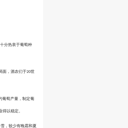
主十分热衷于葡萄种
局面，酒农们于
世
20
的葡萄产量，制定葡
业得以稳定。
降雪，较少有晚霜和夏