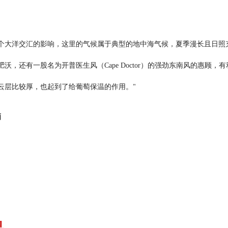
个大洋交汇的影响，这里的气候属于典型的地中海气候，夏季漫长且日照
肥沃，还有一股名为开普医生风（
Cape Doctor
）的强劲东南风的惠顾，有
云层比较厚，也起到了给葡萄保温的作用。
"
酒
品