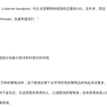
（
）约占全国葡萄种植面积总量的
。近年来，西拉
Cabernet Sauvignon
13%
）也越来越流行。
Pinotage
"
南面分别被大西洋和印度洋所环绕
1
万种的葡萄品种，这个数值比整个北半球所有的葡萄品种加起来还要多
的千姿百态。在这里既有果香怡人、口感圆润的葡萄酒，也有浆果味逼人
葡萄酒。