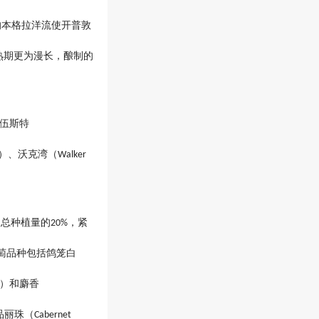
的本格拉洋流使开普敦
熟期更为漫长，酿制的
伍斯特
）、沃克湾（
Walker
国总种植量的
，紧
20%
萄品种包括鸽笼白
）和麝香
品丽珠（
Cabernet