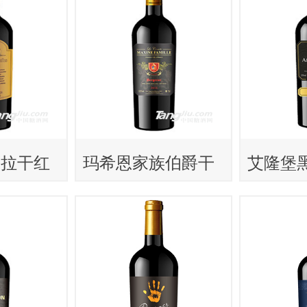
西拉干红
玛希恩家族伯爵干
艾隆堡
红葡萄酒
葡萄酒