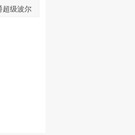
爵超级波尔
葡萄酒