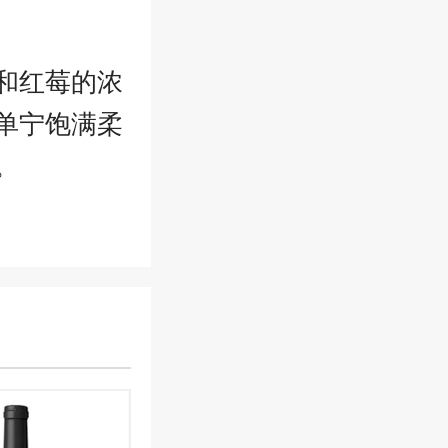
和红莓的浓
单宁饱满柔
。