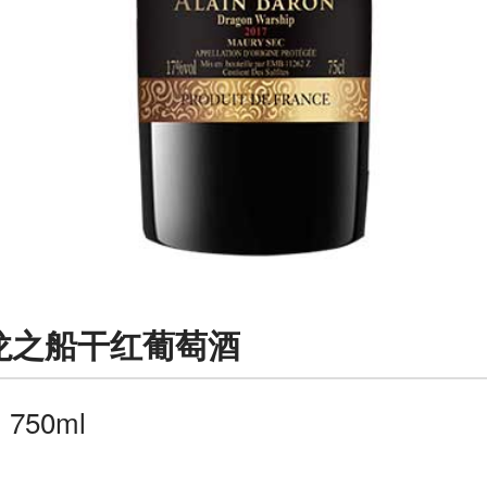
龙之船干红葡萄酒
：
750ml
：