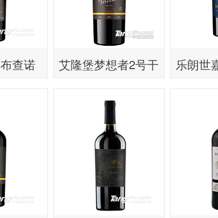
特布查诺
艾隆堡梦想者2号干
乐朗世
酒
红葡萄酒
酒