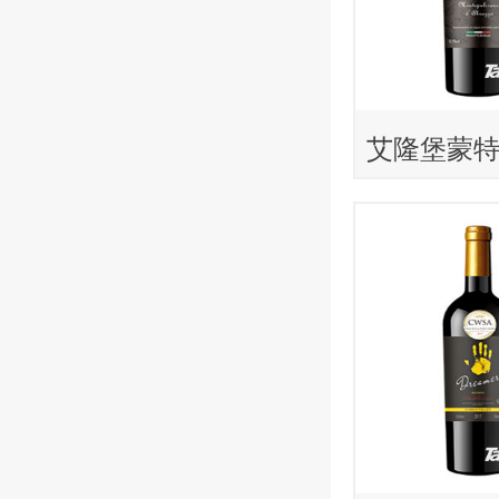
艾隆堡蒙
干红葡萄