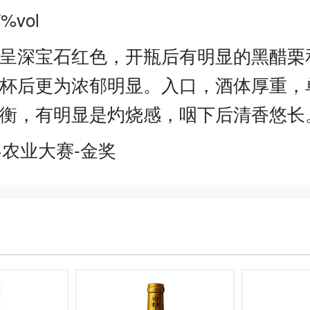
%vol
呈深宝石红色，开瓶后有明显的黑醋栗
杯后更为浓郁明显。入口，酒体厚重，
衡，有明显是灼烧感，咽下后清香悠长
黎农业大赛-金奖