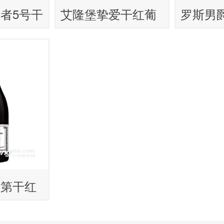
者5号干
艾隆堡挚爱干红葡
罗斯男
萄酒
多干红
艮第干红