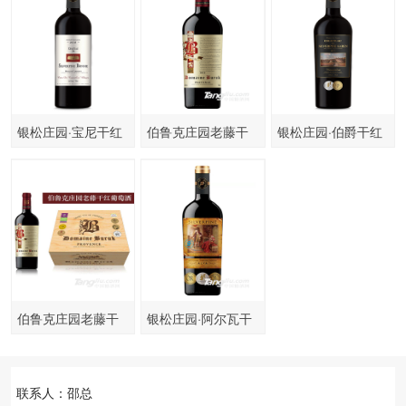
银松庄园·宝尼干红
伯鲁克庄园老藤干
银松庄园·伯爵干红
葡萄酒
红
葡萄酒
伯鲁克庄园老藤干
银松庄园·阿尔瓦干
红
红葡萄酒
联系人：邵总