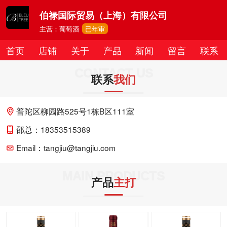
伯禄国际贸易（上海）有限公司
主营：葡萄酒
已年审
首页
店铺
关于
产品
新闻
留言
联系
CONTACT US
联系
我们
普陀区柳园路525号1栋B区111室
邵总：18353515389
Email：tangjiu@tangjiu.com
MAIN PRODUCTS
产品
主打