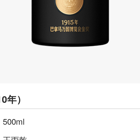
10年）
：
500ml
：
王丙乾