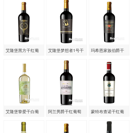
艾隆堡黑方干红葡
艾隆堡梦想者1号干
玛希恩家族伯爵干
萄酒
红葡萄酒
红葡萄酒
艾隆堡挚爱干白葡
阿兰男爵干红葡萄
蒙特布查诺干红葡
萄酒
酒
萄酒