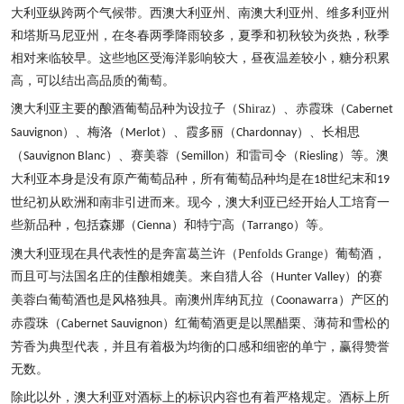
大利亚纵跨两个气候带。西澳大利亚州、南澳大利亚州、维多利亚州
和塔斯马尼亚州，在冬春两季降雨较多，夏季和初秋较为炎热，秋季
相对来临较早。这些地区受海洋影响较大，昼夜温差较小，糖分积累
高，可以结出高品质的葡萄。
澳大利亚主要的酿酒葡萄品种为设拉子（
Shiraz
）、赤霞珠（
Cabernet
）、梅洛（
）、霞多丽（
）、长相思
Sauvignon
Merlot
Chardonnay
（
）、赛美蓉（
）和雷司令（
）等。澳
Sauvignon Blanc
Semillon
Riesling
大利亚本身是没有原产葡萄品种，所有葡萄品种均是在
世纪末和
18
19
世纪初从欧洲和南非引进而来。现今，澳大利亚已经开始人工培育一
些新品种，包括森娜（
）和特宁高（
）等。
Cienna
Tarrango
澳大利亚现在具代表性的是奔富葛兰许（
Penfolds Grange
）葡萄酒，
而且可与法国名庄的佳酿相媲美。来自猎人谷（
）的赛
Hunter Valley
美蓉白葡萄酒也是风格独具。南澳州库纳瓦拉（
）产区的
Coonawarra
赤霞珠（
）红葡萄酒更是以黑醋栗、薄荷和雪松的
Cabernet Sauvignon
芳香为典型代表，并且有着极为均衡的口感和细密的单宁，赢得赞誉
无数。
除此以外，澳大利亚对酒标上的标识内容也有着严格规定。酒标上所