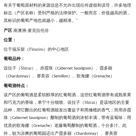
有关于葡萄原材料的来源信息不允许出现任何虚假和误导，许多地理
标志（产区名称）受到严格的法律保护。一般而言，价值越高的酒，
其标识的葡萄产地也就越小，越精准。
"
产区
南澳洲
-
麦克拉伦谷
位置：
位于福乐留（
Fleurieu
）的中心地区
葡萄品种：
设拉子（
Shiraz
）、赤霞珠（
）、霞多丽
Cabernet Sauvignon
（
）、赛美容（
）、歌海娜（
）
Chardonnay
Semillon
Grenache
葡萄酒特点：
该产区的葡萄酒是柔软醇厚的红葡萄酒，这些红葡萄酒带有成熟浆果
和巧克力的香味，单宁十分细致。设拉子（
Shiraz
）是该地区的主要
品种，用它酿出的红葡萄酒能发出覆盆子和黑橄榄的香气；而用赤霞
珠（
）酿制的葡萄酒则浓郁丰满，带有蓝莓味；用
Cabernet Sauvignon
优质的歌海娜（
）老藤葡萄酿制的葡萄酒，十分多汁。此
Grenache
外，较为凉爽的葡萄园还出产霞多丽（
）、赛美蓉
Chardonnay