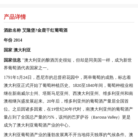
产品详情
酒款名称
艾隆堡
?
金鹿干红葡萄酒
年份
2014
国家
澳大利亚
国家信息
"
澳大利亚的酿酒历史很短，但却是同美国一样，成为新世
界葡萄酒代表国家之一。
1791
年
月
日，悉尼市的总督府花园中，两串葡萄的成熟，标志着
1
24
澳大利亚正式开始了葡萄种植历史。
至
年间，葡萄种植业相
1820
1840
继在新南威尔士州、塔斯马尼亚州、西澳大利亚州、维多利亚州和南
澳相继兴盛发展起来。
年后，维多利亚州的葡萄酒产量居全国首
20
位。之后因诸多因素，在
世纪
年代时，南澳大利亚州的葡萄酒产
19
30
量占到了全国总产量的
，该州的巴罗萨谷（
）更是
75%
Barossa Valley
成为了澳大利亚葡萄酒产业的中心。
澳大利亚葡萄酒产业的蓬勃发展离不开当地得天独厚的气候条件。澳