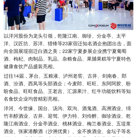
以洋河股份为龙头引领，乾隆江南、御珍、分金亭、太平
洋、汉匠坊、苏洋、猎锋等23家宿迁知名酒企抱团出击，面
向全国展现宿迁白酒之美；22家宁夏参展企业携宁夏葡萄
酒、枸杞、肉制品、乳品、杂粮食品、果脯果糕等宁夏特色
健康食饮产品盛装亮相。
过往14届，茅台、五粮液、泸州老窖、古井、剑南春、郎
酒、汾酒、西凤等头部酒企；今麦郎、旺旺、东阿阿胶、盼
盼食品、旺旺食品、王老吉、汇源果汁、红牛功能饮料等知
名食饮企业均曾精彩亮相。
洋河、今世缘、国台、汤沟、双沟、酒鬼酒、高洲酒业、绵
竹丰醇酒业、古井、迎驾、伊力特、刘伶醉、御珍酒业、乾
隆江南酒业、分金亭酒业、桃林酒业、梅兰春酒业、五堤浆
酒业、张家港酿酒（沙洲优黄）、金不换酒业、金坛子等名