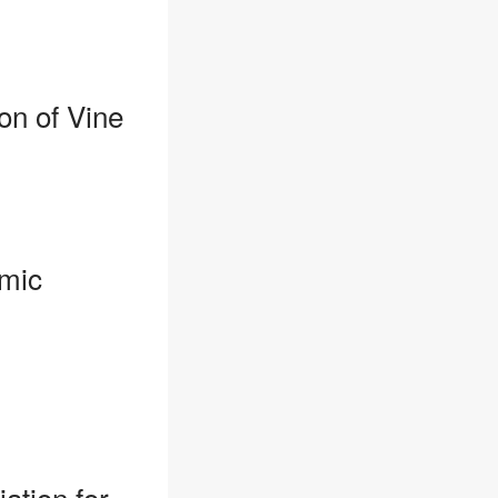
 of Vine
omic
ation for