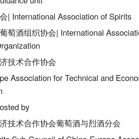
ternational Association of Spirits
组织协会| International Association
rganization
济技术合作协会
pe Association for Technical and Econ
n
ted by
济技术合作协会葡萄酒与烈酒分会
its Sub-Council of China-Europe Associ